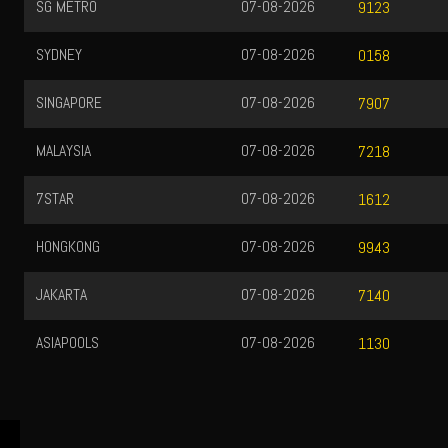
SG METRO
07-08-2026
9123
SYDNEY
07-08-2026
0158
SINGAPORE
07-08-2026
7907
MALAYSIA
07-08-2026
7218
7STAR
07-08-2026
1612
HONGKONG
07-08-2026
9943
JAKARTA
07-08-2026
7140
ASIAPOOLS
07-08-2026
1130