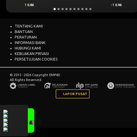
1
0.86
-1
0.96
TENTANG KAMI
BANTUAN
PERATURAN
INFORMASI BANK
HUBUNGI KAMI
KEBIJAKAN PRIVASI
PERSETUJUAN COOKIES
© 2015 - 2026 Copyright EMP4D.
All Rights Reserved.
LAPOR PUSAT